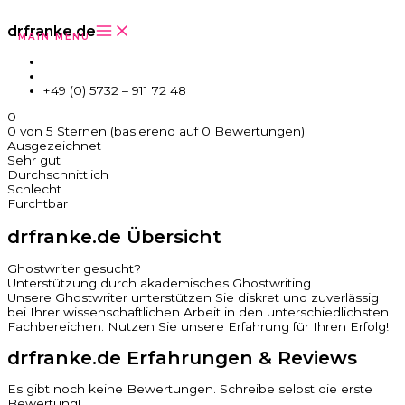
Zum Inhalt springen
drfranke.de
MAIN MENU
drfranke.de Website
info@drfranke.de
+49 (0) 5732 – 911 72 48
0
0 von 5 Sternen (basierend auf 0 Bewertungen)
Ausgezeichnet
Sehr gut
Durchschnittlich
Schlecht
Furchtbar
drfranke.de Übersicht
Ghostwriter gesucht?
Unterstützung durch akademisches Ghostwriting
Unsere Ghostwriter unterstützen Sie diskret und zuverlässig
bei Ihrer wissenschaftlichen Arbeit in den unterschiedlichsten
Fachbereichen. Nutzen Sie unsere Erfahrung für Ihren Erfolg!
drfranke.de Erfahrungen & Reviews
Es gibt noch keine Bewertungen. Schreibe selbst die erste
Bewertung!